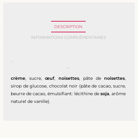
DESCRIPTION
INFORMATIONS COMPLÉMENTAIRES
Description
COMPOSITION
crème
, sucre,
œuf
,
noisettes
, pâte de
noisettes
,
sirop de glucose, chocolat noir (pâte de cacao, sucre,
beurre de cacao, émulsifiant: lécithine de
soja
, arôme
naturel de vanille).