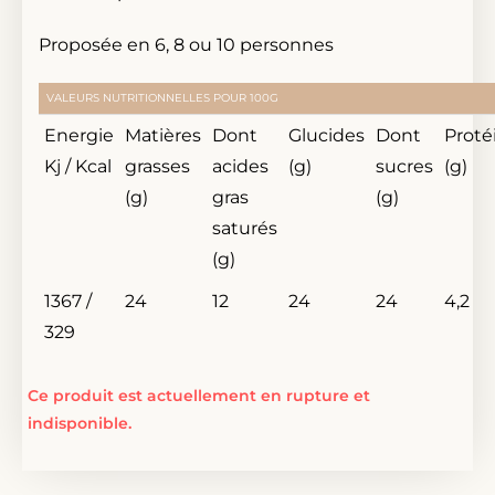
Proposée en 6, 8 ou 10 personnes
VALEURS NUTRITIONNELLES POUR 100G
Energie
Matières
Dont
Glucides
Dont
Proté
Kj / Kcal
grasses
acides
(g)
sucres
(g)
(g)
gras
(g)
saturés
(g)
1367 /
24
12
24
24
4,2
329
Ce produit est actuellement en rupture et
indisponible.