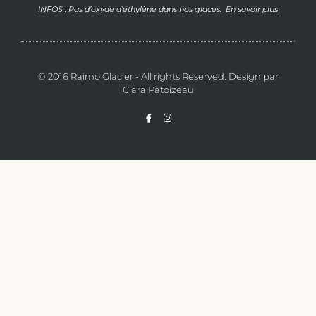
INFOS : Pas d’oxyde d’éthylène dans nos glaces.
En savoir plus
© 2016 Raimo Glacier - All rights Reserved. Design par
Clara Patoizeau