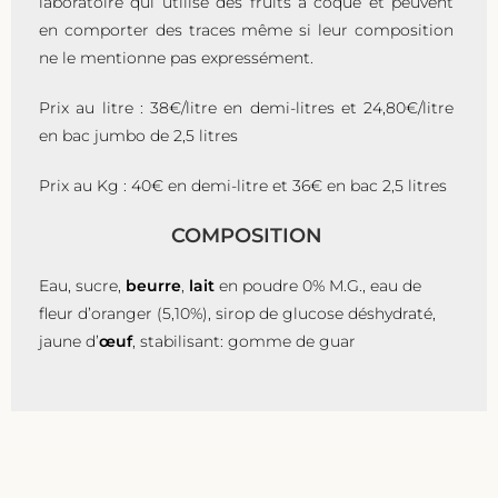
laboratoire qui utilise des fruits à coque et peuvent
en comporter des traces même si leur composition
ne le mentionne pas expressément.
Prix au litre : 38€/litre en demi-litres et 24,80€/litre
en bac jumbo de 2,5 litres
Prix au Kg : 40€ en demi-litre et 36€ en bac 2,5 litres
COMPOSITION
Eau, sucre,
beurre
,
lait
en poudre 0% M.G., eau de
fleur d’oranger (5,10%), sirop de glucose déshydraté,
jaune d’
œuf
, stabilisant: gomme de guar