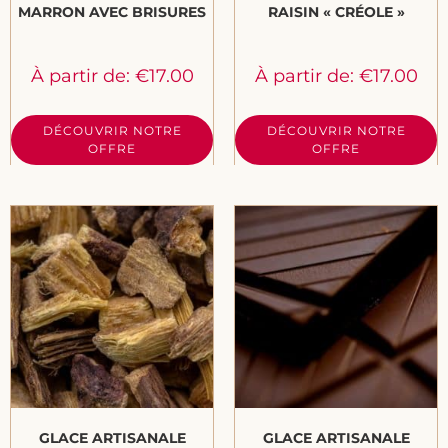
MARRON AVEC BRISURES
RAISIN « CRÉOLE »
À partir de:
€
17.00
À partir de:
€
17.00
DÉCOUVRIR NOTRE
DÉCOUVRIR NOTRE
OFFRE
OFFRE
GLACE ARTISANALE
GLACE ARTISANALE