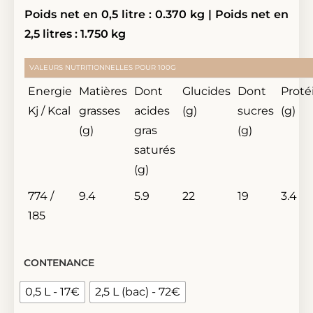
Poids net en 0,5 litre : 0.370 kg | Poids net en
2,5 litres : 1.750 kg
VALEURS NUTRITIONNELLES POUR 100G
Energie
Matières
Dont
Glucides
Dont
Proté
Kj / Kcal
grasses
acides
(g)
sucres
(g)
(g)
gras
(g)
saturés
(g)
774 /
9.4
5.9
22
19
3.4
185
CONTENANCE
0,5 L - 17€
2,5 L (bac) - 72€