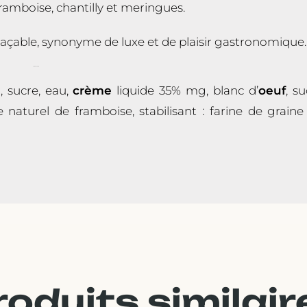
framboise, chantilly et meringues.
laçable, synonyme de luxe et de plaisir gastronomique.
COMPOSITION
, sucre, eau,
crème
liquide 35% mg, blanc d’
oeuf
, s
 naturel de framboise, stabilisant : farine de graine
roduits similair