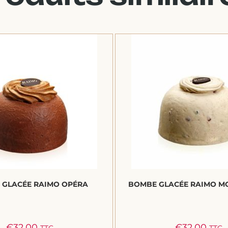
 GLACÉE RAIMO OPÉRA
BOMBE GLACÉE RAIMO M
€
32.00
€
32.00
TTC
TTC