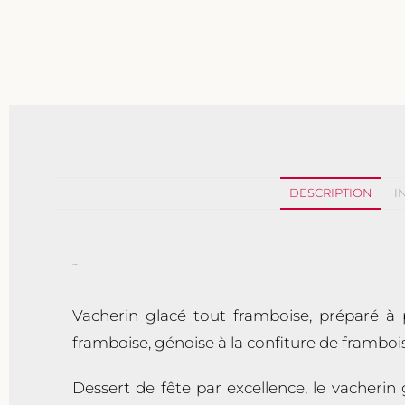
DESCRIPTION
I
Description
Vacherin glacé tout framboise, préparé à
framboise, génoise à la confiture de framboise
Dessert de fête par excellence, le vacheri