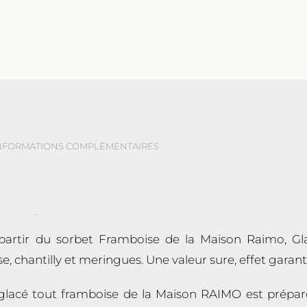
NFORMATIONS COMPLÉMENTAIRES
DÉTAILS
 partir du sorbet Framboise de la Maison Raimo, Gl
, chantilly et meringues. Une valeur sure, effet garanti
n glacé tout framboise de la Maison RAIMO est prépar