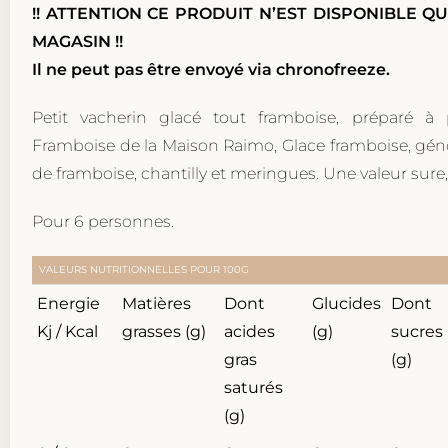
!! ATTENTION CE PRODUIT N’EST DISPONIBLE Q
MAGASIN !!
Il ne peut pas être envoyé via chronofreeze.
Petit vacherin glacé tout framboise, préparé à 
Framboise de la Maison Raimo, Glace framboise, génoi
de framboise, chantilly et meringues. Une valeur sure, 
Pour 6 personnes.
VALEURS NUTRITIONNELLES POUR 100G
Energie
Matières
Dont
Glucides
Dont
Kj / Kcal
grasses (g)
acides
(g)
sucres
gras
(g)
saturés
(g)