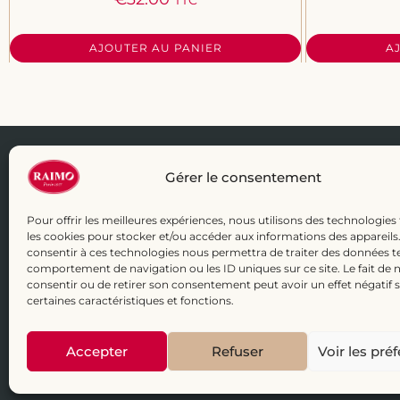
AJOUTER AU PANIER
A
Gérer le consentement
CGV
Livraison
Couverture de zones desservies
+ 33 1 43 43 70 17
eboutique@raimo.fr
Pour offrir les meilleures expériences, nous utilisons des technologies 
les cookies pour stocker et/ou accéder aux informations des appareils. 
consentir à ces technologies nous permettra de traiter des données te
INFOS : Pas d’oxyde d’éthylène dans nos glaces.
En savoir plus
comportement de navigation ou les ID uniques sur ce site. Le fait de 
consentir ou de retirer son consentement peut avoir un effet négatif 
certaines caractéristiques et fonctions.
© 2016 Raimo Glacier - All rights Reserved. Design par Clara Patoiz
Accepter
Refuser
Voir les pré